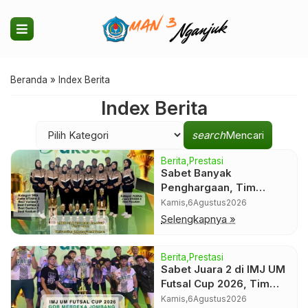
Beranda
» Index Berita
Index Berita
search
Mencari
Berita
Prestasi
Sabet Banyak
Penghargaan, Tim
Paskibra MAN 3 Nganjuk
Kamis,
6
Agustus
2026
Tampil Memukau di
Selengkapnya »
LKBB SILO UISI 2026 Se-
Jawa Timur
Berita
Prestasi
Sabet Juara 2 di IMJ UM
Futsal Cup 2026, Tim
Futsal MAN 3 Nganjuk
Kamis,
6
Agustus
2026