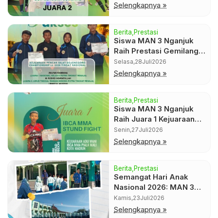
Harumkan Nama
Selengkapnya »
Madrasah
Berita
Prestasi
Siswa MAN 3 Nganjuk
Raih Prestasi Gemilang
di Kejuaraan Pencak Silat
Selasa,
28
Juli
2026
Bojonegoro
Selengkapnya »
Championship II 2026
Tingkat Nasional
Berita
Prestasi
Siswa MAN 3 Nganjuk
Raih Juara 1 Kejuaraan
IBCA MMA Stand Fight
Senin,
27
Juli
2026
Piala Wali Kota Madiun
Selengkapnya »
Berita
Prestasi
Semangat Hari Anak
Nasional 2026: MAN 3
Nganjuk Gelar Upacara
Kamis,
23
Juli
2026
Penuh Khidmat dan
Selengkapnya »
Inspirasi