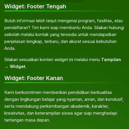
Widget: Footer Tengah
Butuh informasi lebih lanjut mengenai program, fasilitas, atau
pendaftaran? Tim kami siap membantu Anda. Silakan hubungi
sekolah melalui kontak yang tersedia untuk mendapatkan
penjelasan lengkap, terbaru, dan akurat sesuai kebutuhan
Anda.
Silakan sesuaikan konten widget ini melalui menu
Tampilan
→ Widget
.
Widget: Footer Kanan
Kami berkomitmen memberikan pendidikan berkualitas
dengan lingkungan belajar yang nyaman, aman, dan kondusif,
serta mendukung perkembangan akademik, karakter,
kreativitas, dan keterampilan siswa agar siap menghadapi
tantangan masa depan.