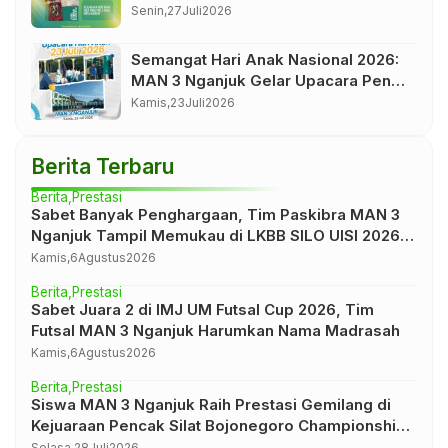
Piala Wali Kota Madiun
Senin,
27
Juli
2026
Semangat Hari Anak Nasional 2026:
MAN 3 Nganjuk Gelar Upacara Penuh
Khidmat dan Inspirasi
Kamis,
23
Juli
2026
Berita Terbaru
Berita
Prestasi
Sabet Banyak Penghargaan, Tim Paskibra MAN 3
Nganjuk Tampil Memukau di LKBB SILO UISI 2026
Se-Jawa Timur
Kamis,
6
Agustus
2026
Berita
Prestasi
Sabet Juara 2 di IMJ UM Futsal Cup 2026, Tim
Futsal MAN 3 Nganjuk Harumkan Nama Madrasah
Kamis,
6
Agustus
2026
Berita
Prestasi
Siswa MAN 3 Nganjuk Raih Prestasi Gemilang di
Kejuaraan Pencak Silat Bojonegoro Championship
II 2026 Tingkat Nasional
Selasa,
28
Juli
2026