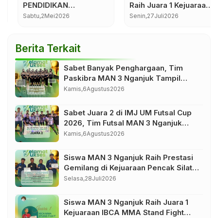
PENDIDIKAN
Raih Juara 1 Kejuaraan
NASIONAL DI MAN 3
IBCA MMA Stand Fight
Sabtu,
2
Mei
2026
Senin,
27
Juli
2026
NGANJUK
Piala Wali Kota Madiun
BERLANGSUNG
KHIDMAT
Berita Terkait
Sabet Banyak Penghargaan, Tim
Paskibra MAN 3 Nganjuk Tampil
Memukau di LKBB SILO UISI 2026 Se-
Kamis,
6
Agustus
2026
Jawa Timur
Sabet Juara 2 di IMJ UM Futsal Cup
2026, Tim Futsal MAN 3 Nganjuk
Harumkan Nama Madrasah
Kamis,
6
Agustus
2026
Siswa MAN 3 Nganjuk Raih Prestasi
Gemilang di Kejuaraan Pencak Silat
Bojonegoro Championship II 2026
Selasa,
28
Juli
2026
Tingkat Nasional
Siswa MAN 3 Nganjuk Raih Juara 1
Kejuaraan IBCA MMA Stand Fight