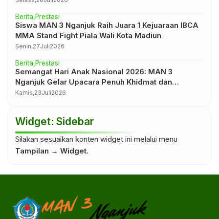
Berita
Prestasi
Siswa MAN 3 Nganjuk Raih Juara 1 Kejuaraan IBCA
MMA Stand Fight Piala Wali Kota Madiun
Senin,
27
Juli
2026
Berita
Prestasi
Semangat Hari Anak Nasional 2026: MAN 3
Nganjuk Gelar Upacara Penuh Khidmat dan
Inspirasi
Kamis,
23
Juli
2026
Widget: Sidebar
Silakan sesuaikan konten widget ini melalui menu
Tampilan → Widget
.