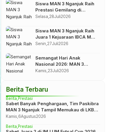
Siswa MAN 3 Nganjuk Raih
Prestasi Gemilang di
Kejuaraan Pencak Silat
Selasa,
28
Juli
2026
Bojonegoro Championship II
2026 Tingkat Nasional
Siswa MAN 3 Nganjuk Raih
Juara 1 Kejuaraan IBCA MMA
Stand Fight Piala Wali Kota
Senin,
27
Juli
2026
Madiun
Semangat Hari Anak
Nasional 2026: MAN 3
Nganjuk Gelar Upacara
Kamis,
23
Juli
2026
Penuh Khidmat dan Inspirasi
Berita Terbaru
Berita
Prestasi
Sabet Banyak Penghargaan, Tim Paskibra
MAN 3 Nganjuk Tampil Memukau di LKBB
SILO UISI 2026 Se-Jawa Timur
Kamis,
6
Agustus
2026
Berita
Prestasi
Sabet Juara 2 di IMJ UM Futsal Cup 2026,