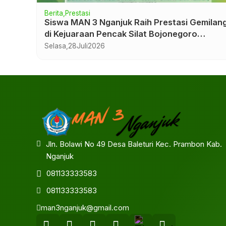
Berita
uk
PERINGATAN HARI PENDIDIKAN NASIONAL D
MAN 3 NGANJUK BERLANGSUNG KHIDMAT
Sabtu,
2
Mei
2026
Jln. Bolawi No 49 Desa Baleturi Kec. Prambon Kab.
Nganjuk
081133333583
081133333583
man3nganjuk@gmail.com