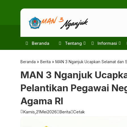
Beranda
Tentang
Informasi
Beranda
»
Berita
»
MAN 3 Nganjuk Ucapkan Selamat dan Su
MAN 3 Nganjuk Ucapka
Pelantikan Pegawai Neg
Agama RI
Kamis,
21
Mei
2026
Berita
Cetak