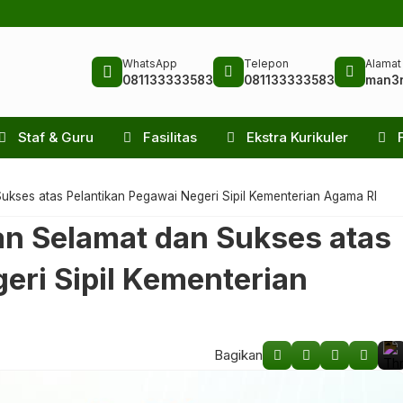
WhatsApp
Telepon
Alamat
081133333583
081133333583
man3
Staf & Guru
Fasilitas
Ekstra Kurikuler
kses atas Pelantikan Pegawai Negeri Sipil Kementerian Agama RI
n Selamat dan Sukses atas
eri Sipil Kementerian
Bagikan