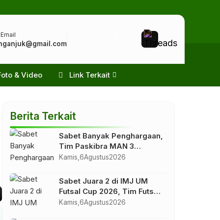
 Email
nganjuk@gmail.com
Foto & Video
Link Terkait
Berita Terkait
Sabet Banyak Penghargaan,
Tim Paskibra MAN 3
Nganjuk Tampil Memukau di
Kamis,
6
Agustus
2026
LKBB SILO UISI 2026 Se-
Jawa Timur
Sabet Juara 2 di IMJ UM
Futsal Cup 2026, Tim Futsal
MAN 3 Nganjuk Harumkan
Kamis,
6
Agustus
2026
Nama Madrasah