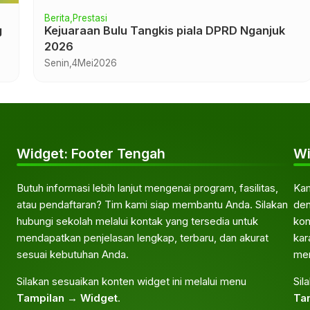
Berita
Prestasi
I
Borong Banyak Penghargaan, MAN 3 Nganjuk
Tampil Memukau di Airlangga Scout
Competition 2026
Kamis,
23
Juli
2026
Widget: Footer Tengah
Wi
Butuh informasi lebih lanjut mengenai program, fasilitas,
Kam
atau pendaftaran? Tim kami siap membantu Anda. Silakan
den
hubungi sekolah melalui kontak yang tersedia untuk
kon
mendapatkan penjelasan lengkap, terbaru, dan akurat
kar
sesuai kebutuhan Anda.
men
Silakan sesuaikan konten widget ini melalui menu
Sil
Tampilan → Widget
.
Ta