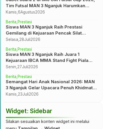
Tim Futsal MAN 3 Nganjuk Harumkan
Nama Madrasah
Kamis,
6
Agustus
2026
Berita
Prestasi
Siswa MAN 3 Nganjuk Raih Prestasi
Gemilang di Kejuaraan Pencak Silat
Bojonegoro Championship II 2026 Tingkat
Selasa,
28
Juli
2026
Nasional
Berita
Prestasi
Siswa MAN 3 Nganjuk Raih Juara 1
Kejuaraan IBCA MMA Stand Fight Piala
Wali Kota Madiun
Senin,
27
Juli
2026
Berita
Prestasi
Semangat Hari Anak Nasional 2026: MAN
3 Nganjuk Gelar Upacara Penuh Khidmat
dan Inspirasi
Kamis,
23
Juli
2026
Widget: Sidebar
Silakan sesuaikan konten widget ini melalui
menu
Tampilan → Widget
.