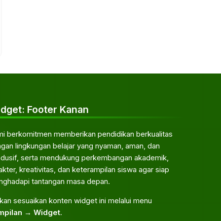
Berita
Bidang Kurukulum
Prestasi
Selamat dan Sukses yang lolos SNBP dan
SPAN-PTKIN Tahun 2026
Rabu,
22
April
2026
dget: Footer Kanan
i berkomitmen memberikan pendidikan berkualitas
gan lingkungan belajar yang nyaman, aman, dan
dusif, serta mendukung perkembangan akademik,
akter, kreativitas, dan keterampilan siswa agar siap
ghadapi tantangan masa depan.
akan sesuaikan konten widget ini melalui menu
mpilan → Widget
.